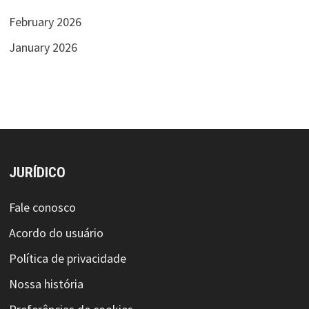
February 2026
January 2026
JURÍDICO
Fale conosco
Acordo do usuário
Política de privacidade
Nossa história