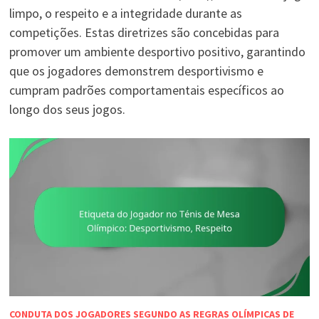
limpo, o respeito e a integridade durante as
competições. Estas diretrizes são concebidas para
promover um ambiente desportivo positivo, garantindo
que os jogadores demonstrem desportivismo e
cumpram padrões comportamentais específicos ao
longo dos seus jogos.
CONDUTA DOS JOGADORES SEGUNDO AS REGRAS OLÍMPICAS DE