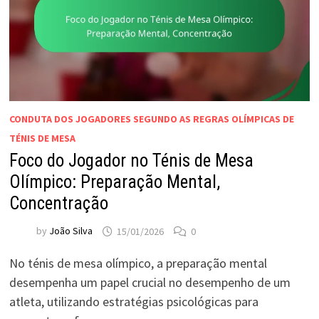
CONDUTA DOS JOGADORES SEGUNDO AS REGRAS OLÍMPICAS DE
TÉNIS DE MESA
Foco do Jogador no Ténis de Mesa
Olímpico: Preparação Mental,
Concentração
by
João Silva
15/01/2026
0
No ténis de mesa olímpico, a preparação mental
desempenha um papel crucial no desempenho de um
atleta, utilizando estratégias psicológicas para