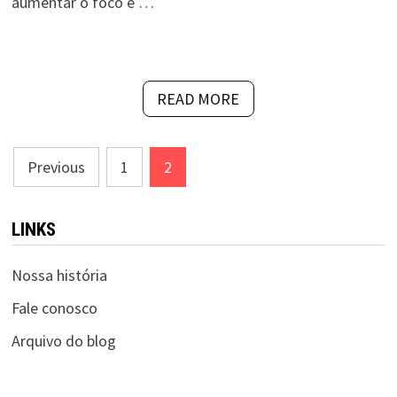
aumentar o foco e …
READ MORE
Posts
Previous
1
2
pagination
LINKS
Nossa história
Fale conosco
Arquivo do blog