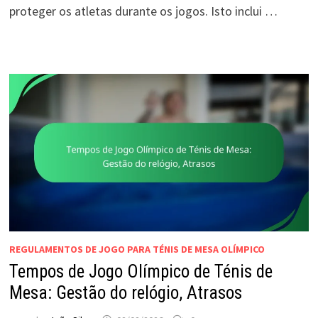
proteger os atletas durante os jogos. Isto inclui …
REGULAMENTOS DE JOGO PARA TÉNIS DE MESA OLÍMPICO
Tempos de Jogo Olímpico de Ténis de
Mesa: Gestão do relógio, Atrasos