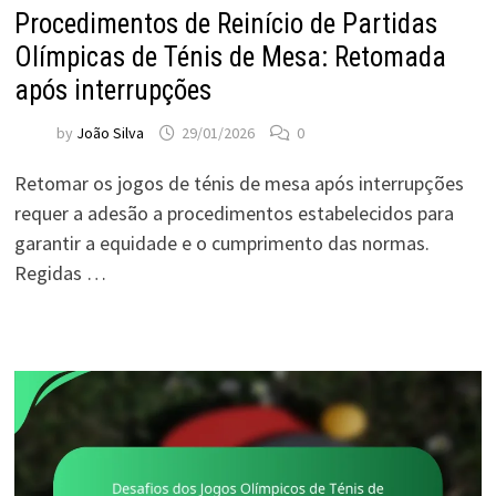
Procedimentos de Reinício de Partidas
Olímpicas de Ténis de Mesa: Retomada
após interrupções
by
João Silva
29/01/2026
0
Retomar os jogos de ténis de mesa após interrupções
requer a adesão a procedimentos estabelecidos para
garantir a equidade e o cumprimento das normas.
Regidas …