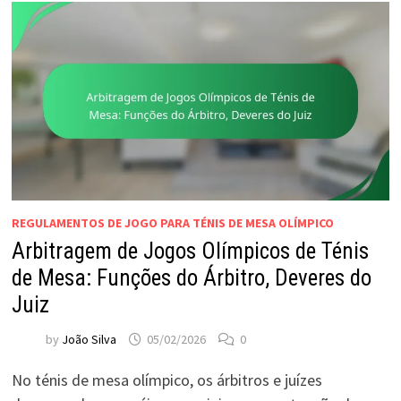
REGULAMENTOS DE JOGO PARA TÉNIS DE MESA OLÍMPICO
Arbitragem de Jogos Olímpicos de Ténis
de Mesa: Funções do Árbitro, Deveres do
Juiz
by
João Silva
05/02/2026
0
No ténis de mesa olímpico, os árbitros e juízes