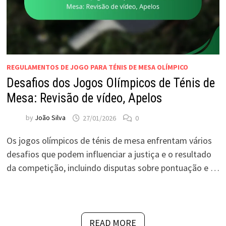
REGULAMENTOS DE JOGO PARA TÉNIS DE MESA OLÍMPICO
Desafios dos Jogos Olímpicos de Ténis de
Mesa: Revisão de vídeo, Apelos
by
João Silva
27/01/2026
0
Os jogos olímpicos de ténis de mesa enfrentam vários
desafios que podem influenciar a justiça e o resultado
da competição, incluindo disputas sobre pontuação e …
READ MORE