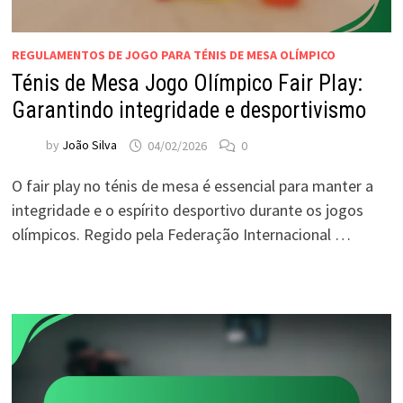
REGULAMENTOS DE JOGO PARA TÉNIS DE MESA OLÍMPICO
Ténis de Mesa Jogo Olímpico Fair Play:
Garantindo integridade e desportivismo
by
João Silva
04/02/2026
0
O fair play no ténis de mesa é essencial para manter a
integridade e o espírito desportivo durante os jogos
olímpicos. Regido pela Federação Internacional …