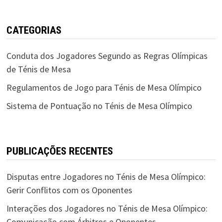
CATEGORIAS
Conduta dos Jogadores Segundo as Regras Olímpicas
de Ténis de Mesa
Regulamentos de Jogo para Ténis de Mesa Olímpico
Sistema de Pontuação no Ténis de Mesa Olímpico
PUBLICAÇÕES RECENTES
Disputas entre Jogadores no Ténis de Mesa Olímpico:
Gerir Conflitos com os Oponentes
Interações dos Jogadores no Ténis de Mesa Olímpico:
Comunicação com Árbitros e Oponentes