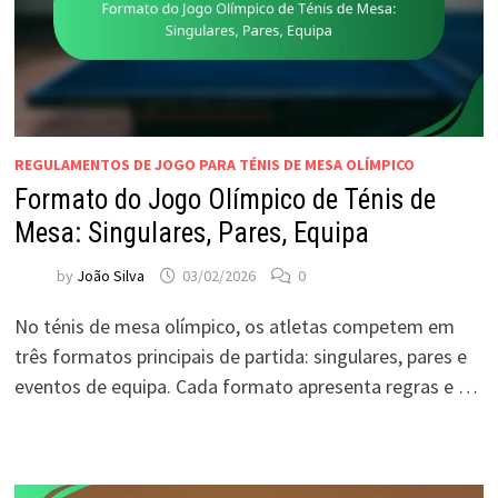
REGULAMENTOS DE JOGO PARA TÉNIS DE MESA OLÍMPICO
Formato do Jogo Olímpico de Ténis de
Mesa: Singulares, Pares, Equipa
by
João Silva
03/02/2026
0
No ténis de mesa olímpico, os atletas competem em
três formatos principais de partida: singulares, pares e
eventos de equipa. Cada formato apresenta regras e …