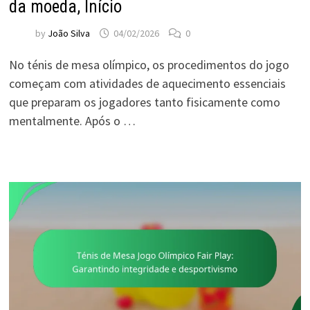
da moeda, Início
by
João Silva
04/02/2026
0
No ténis de mesa olímpico, os procedimentos do jogo
começam com atividades de aquecimento essenciais
que preparam os jogadores tanto fisicamente como
mentalmente. Após o …