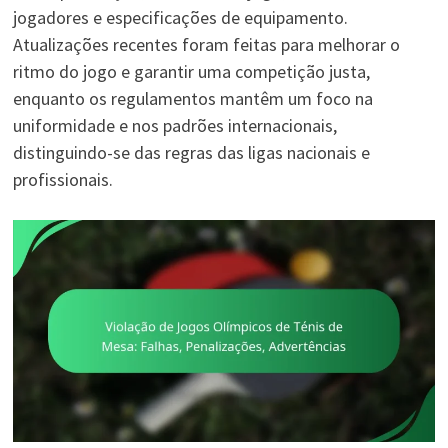
jogadores e especificações de equipamento.
Atualizações recentes foram feitas para melhorar o
ritmo do jogo e garantir uma competição justa,
enquanto os regulamentos mantêm um foco na
uniformidade e nos padrões internacionais,
distinguindo-se das regras das ligas nacionais e
profissionais.