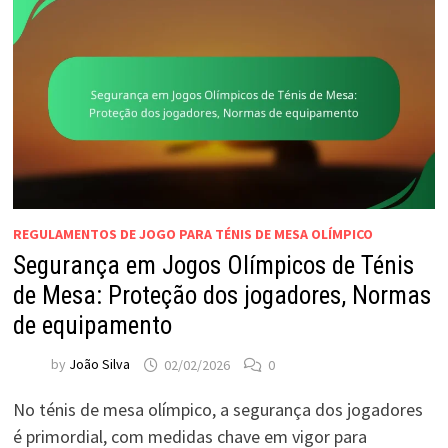
REGULAMENTOS DE JOGO PARA TÉNIS DE MESA OLÍMPICO
Segurança em Jogos Olímpicos de Ténis
de Mesa: Proteção dos jogadores, Normas
de equipamento
by
João Silva
02/02/2026
0
No ténis de mesa olímpico, a segurança dos jogadores
é primordial, com medidas chave em vigor para