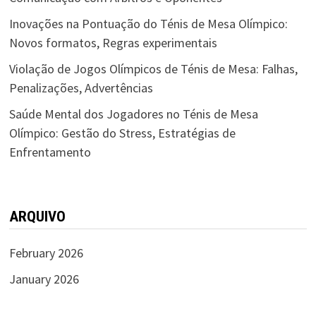
Inovações na Pontuação do Ténis de Mesa Olímpico:
Novos formatos, Regras experimentais
Violação de Jogos Olímpicos de Ténis de Mesa: Falhas,
Penalizações, Advertências
Saúde Mental dos Jogadores no Ténis de Mesa
Olímpico: Gestão do Stress, Estratégias de
Enfrentamento
ARQUIVO
February 2026
January 2026