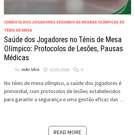
CONDUTA DOS JOGADORES SEGUNDO AS REGRAS OLÍMPICAS DE
TÉNIS DE MESA
Saúde dos Jogadores no Ténis de Mesa
Olímpico: Protocolos de Lesões, Pausas
Médicas
by
João Silva
22/01/2026
0
No ténis de mesa olímpico, a saúde dos jogadores é
primordial, com protocolos de lesões estabelecidos
para garantir a segurança e uma gestão eficaz das …
READ MORE