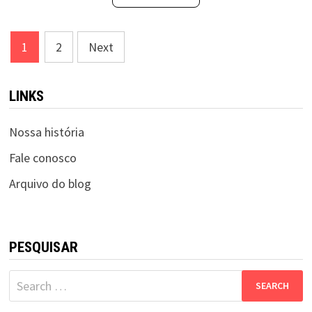
Posts
1
2
Next
pagination
LINKS
Nossa história
Fale conosco
Arquivo do blog
PESQUISAR
Search
for: