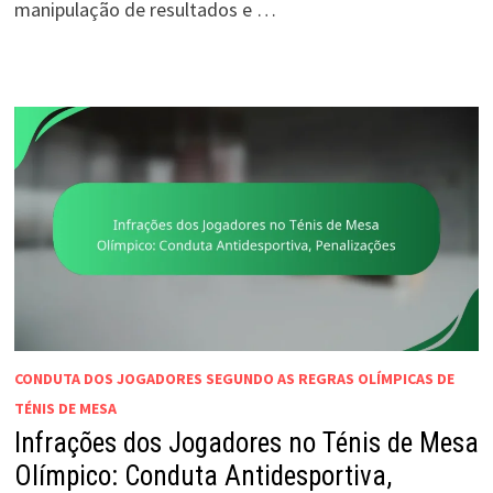
manipulação de resultados e …
CONDUTA DOS JOGADORES SEGUNDO AS REGRAS OLÍMPICAS DE
TÉNIS DE MESA
Infrações dos Jogadores no Ténis de Mesa
Olímpico: Conduta Antidesportiva,