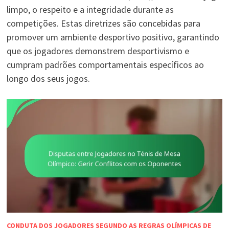
limpo, o respeito e a integridade durante as
competições. Estas diretrizes são concebidas para
promover um ambiente desportivo positivo, garantindo
que os jogadores demonstrem desportivismo e
cumpram padrões comportamentais específicos ao
longo dos seus jogos.
CONDUTA DOS JOGADORES SEGUNDO AS REGRAS OLÍMPICAS DE