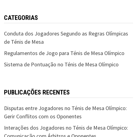
CATEGORIAS
Conduta dos Jogadores Segundo as Regras Olímpicas
de Ténis de Mesa
Regulamentos de Jogo para Ténis de Mesa Olímpico
Sistema de Pontuação no Ténis de Mesa Olímpico
PUBLICAÇÕES RECENTES
Disputas entre Jogadores no Ténis de Mesa Olímpico:
Gerir Conflitos com os Oponentes
Interações dos Jogadores no Ténis de Mesa Olímpico:
Comunicação com Árbitros e Oponentes