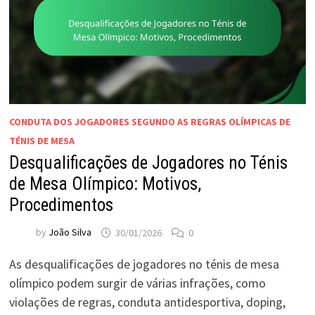
CONDUTA DOS JOGADORES SEGUNDO AS REGRAS OLÍMPICAS DE
TÉNIS DE MESA
Desqualificações de Jogadores no Ténis
de Mesa Olímpico: Motivos,
Procedimentos
by
João Silva
30/01/2026
0
As desqualificações de jogadores no ténis de mesa
olímpico podem surgir de várias infrações, como
violações de regras, conduta antidesportiva, doping,