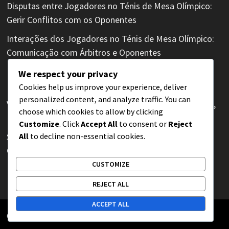
Disputas entre Jogadores no Ténis de Mesa Olímpico:
Gerir Conflitos com os Oponentes
Interações dos Jogadores no Ténis de Mesa Olímpico:
Comunicação com Árbitros e Oponentes
Inovações na Pontuação do Ténis de Mesa Olímpico:
We respect your privacy
Novos formatos, Regras experimentais
Cookies help us improve your experience, deliver
personalized content, and analyze traffic. You can
Violação de Jogos Olímpicos de Ténis de Mesa: Falhas,
choose which cookies to allow by clicking
Penalizações, Advertências
Customize
. Click
Accept All
to consent or
Reject
All
to decline non-essential cookies.
Saúde Mental dos Jogadores no Ténis de Mesa
Olímpico: Gestão do Stress, Estratégias de
Enfrentamento
CUSTOMIZE
REJECT ALL
ACCEPT ALL
Copyright © 2026
fimi.pt
. Powered by
WordPress
and
Bam
.