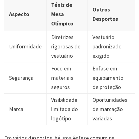
Ténis de
Outros
Aspecto
Mesa
Desportos
Olímpico
Diretrizes
Vestuário
Uniformidade
rigorosas de
padronizado
vestuário
exigido
Foco em
Ênfase em
Segurança
materiais
equipamento
seguros
de proteção
Visibilidade
Oportunidades
Marca
limitada do
de marcação
logótipo
variadas
Em vários desportos, há uma ênfase comum na