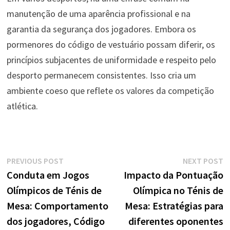
manutenção de uma aparência profissional e na
garantia da segurança dos jogadores. Embora os
pormenores do código de vestuário possam diferir, os
princípios subjacentes de uniformidade e respeito pelo
desporto permanecem consistentes. Isso cria um
ambiente coeso que reflete os valores da competição
atlética.
Post
Previous
N
PREVIOUS POST
NEXT POST
post:
p
Conduta em Jogos
Impacto da Pontuação
navigation
Olímpicos de Ténis de
Olímpica no Ténis de
Mesa: Comportamento
Mesa: Estratégias para
dos jogadores, Código
diferentes oponentes