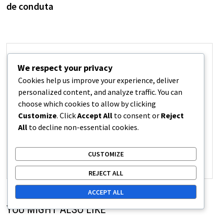
de conduta
João Silva
We respect your privacy
Cookies help us improve your experience, deliver
João Silva é um especialista em
personalized content, and analyze traffic. You can
regras de tênis de mesa, com
choose which cookies to allow by clicking
vasta experiência em
Customize
. Click
Accept All
to consent or
Reject
competições olímpicas e autor de
All
to decline non-essential cookies.
vários artigos sobre o tema.
CUSTOMIZE
View all posts by João Silva →
REJECT ALL
ACCEPT ALL
YOU MIGHT ALSO LIKE