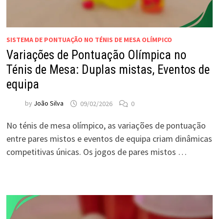
SISTEMA DE PONTUAÇÃO NO TÉNIS DE MESA OLÍMPICO
Variações de Pontuação Olímpica no
Ténis de Mesa: Duplas mistas, Eventos de
equipa
by
João Silva
09/02/2026
0
No ténis de mesa olímpico, as variações de pontuação
entre pares mistos e eventos de equipa criam dinâmicas
competitivas únicas. Os jogos de pares mistos …