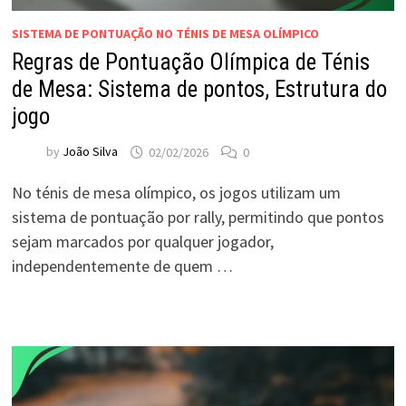
SISTEMA DE PONTUAÇÃO NO TÉNIS DE MESA OLÍMPICO
Regras de Pontuação Olímpica de Ténis
de Mesa: Sistema de pontos, Estrutura do
jogo
by
João Silva
02/02/2026
0
No ténis de mesa olímpico, os jogos utilizam um
sistema de pontuação por rally, permitindo que pontos
sejam marcados por qualquer jogador,
independentemente de quem …