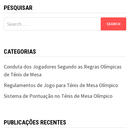
PESQUISAR
Search
for:
CATEGORIAS
Conduta dos Jogadores Segundo as Regras Olímpicas
de Ténis de Mesa
Regulamentos de Jogo para Ténis de Mesa Olímpico
Sistema de Pontuação no Ténis de Mesa Olímpico
PUBLICAÇÕES RECENTES