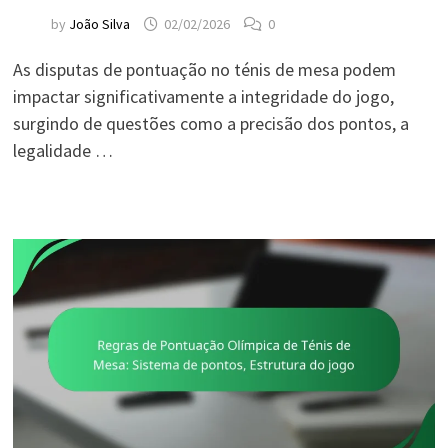
by
João Silva
02/02/2026
0
As disputas de pontuação no ténis de mesa podem
impactar significativamente a integridade do jogo,
surgindo de questões como a precisão dos pontos, a
legalidade …