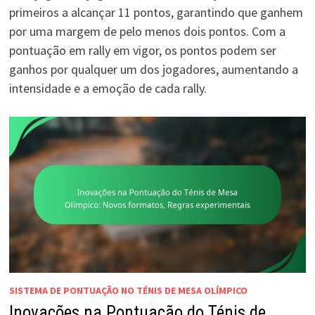
primeiros a alcançar 11 pontos, garantindo que ganhem
por uma margem de pelo menos dois pontos. Com a
pontuação em rally em vigor, os pontos podem ser
ganhos por qualquer um dos jogadores, aumentando a
intensidade e a emoção de cada rally.
SISTEMA DE PONTUAÇÃO NO TÉNIS DE MESA OLÍMPICO
Inovações na Pontuação do Ténis de