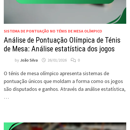
SISTEMA DE PONTUAÇÃO NO TÉNIS DE MESA OLÍMPICO
Análise de Pontuação Olímpica de Ténis
de Mesa: Análise estatística dos jogos
by
João Silva
26/01/2026
0
O ténis de mesa olímpico apresenta sistemas de
pontuação únicos que moldam a forma como os jogos
são disputados e ganhos. Através da análise estatística,
…