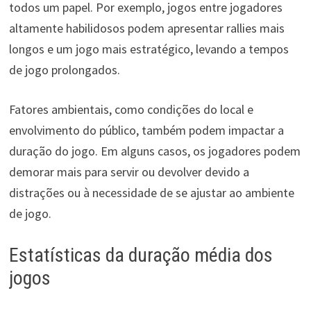
todos um papel. Por exemplo, jogos entre jogadores
altamente habilidosos podem apresentar rallies mais
longos e um jogo mais estratégico, levando a tempos
de jogo prolongados.
Fatores ambientais, como condições do local e
envolvimento do público, também podem impactar a
duração do jogo. Em alguns casos, os jogadores podem
demorar mais para servir ou devolver devido a
distrações ou à necessidade de se ajustar ao ambiente
de jogo.
Estatísticas da duração média dos
jogos