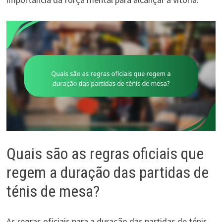
Quais são as regras oficiais que
regem a duração das partidas de
ténis de mesa?
As regras oficiais para a duração das partidas de ténis