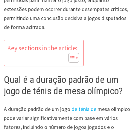
permitidas para manter o jogo justo, enquanto
extensões podem ocorrer durante desempates críticos,
permitindo uma conclusão decisiva a jogos disputados
de forma acirrada.
Key sections in the article:
Qual é a duração padrão de um
jogo de ténis de mesa olímpico?
A duração padrão de um jogo
de ténis de
mesa olímpico
pode variar significativamente com base em vários
fatores, incluindo o número de jogos jogados e o