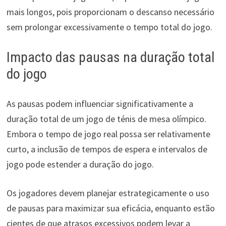
mais longos, pois proporcionam o descanso necessário
sem prolongar excessivamente o tempo total do jogo.
Impacto das pausas na duração total
do jogo
As pausas podem influenciar significativamente a
duração total de um jogo de ténis de mesa olímpico.
Embora o tempo de jogo real possa ser relativamente
curto, a inclusão de tempos de espera e intervalos de
jogo pode estender a duração do jogo.
Os jogadores devem planejar estrategicamente o uso
de pausas para maximizar sua eficácia, enquanto estão
cientes de que atrasos excessivos podem levar a