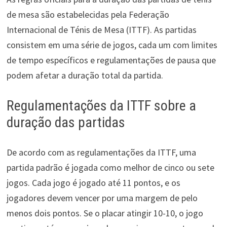
de mesa são estabelecidas pela Federação
Internacional de Ténis de Mesa (ITTF). As partidas
consistem em uma série de jogos, cada um com limites
de tempo específicos e regulamentações de pausa que
podem afetar a duração total da partida.
Regulamentações da ITTF sobre a
duração das partidas
De acordo com as regulamentações da ITTF, uma
partida padrão é jogada como melhor de cinco ou sete
jogos. Cada jogo é jogado até 11 pontos, e os
jogadores devem vencer por uma margem de pelo
menos dois pontos. Se o placar atingir 10-10, o jogo