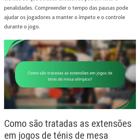
penalidades. Compreender o tempo das pausas pode
ajudar os jogadores a manter o ímpeto e o controle
durante o jogo.
Como são tratadas as extensões
em jogos de ténis de mesa