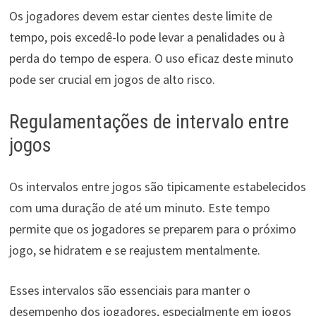
Os jogadores devem estar cientes deste limite de
tempo, pois excedê-lo pode levar a penalidades ou à
perda do tempo de espera. O uso eficaz deste minuto
pode ser crucial em jogos de alto risco.
Regulamentações de intervalo entre
jogos
Os intervalos entre jogos são tipicamente estabelecidos
com uma duração de até um minuto. Este tempo
permite que os jogadores se preparem para o próximo
jogo, se hidratem e se reajustem mentalmente.
Esses intervalos são essenciais para manter o
desempenho dos jogadores, especialmente em jogos