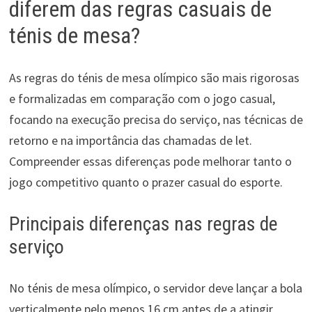
diferem das regras casuais de
ténis de mesa?
As regras do ténis de mesa olímpico são mais rigorosas
e formalizadas em comparação com o jogo casual,
focando na execução precisa do serviço, nas técnicas de
retorno e na importância das chamadas de let.
Compreender essas diferenças pode melhorar tanto o
jogo competitivo quanto o prazer casual do esporte.
Principais diferenças nas regras de
serviço
No ténis de mesa olímpico, o servidor deve lançar a bola
verticalmente pelo menos 16 cm antes de a atingir,