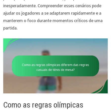
inesperadamente. Compreender esses cenários pode
ajudar os jogadores a se adaptarem rapidamente e a
manterem o foco durante momentos críticos de uma
partida.
Como as regras olímpicas