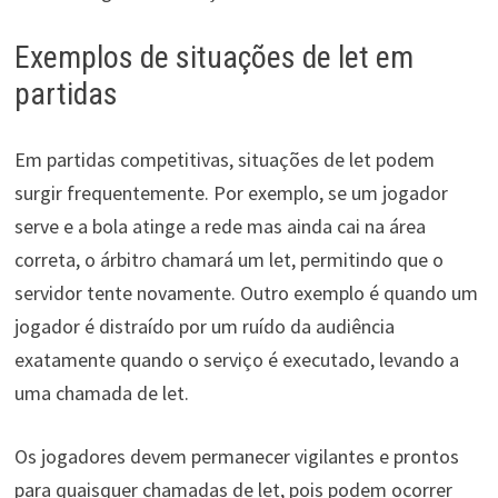
Exemplos de situações de let em
partidas
Em partidas competitivas, situações de let podem
surgir frequentemente. Por exemplo, se um jogador
serve e a bola atinge a rede mas ainda cai na área
correta, o árbitro chamará um let, permitindo que o
servidor tente novamente. Outro exemplo é quando um
jogador é distraído por um ruído da audiência
exatamente quando o serviço é executado, levando a
uma chamada de let.
Os jogadores devem permanecer vigilantes e prontos
para quaisquer chamadas de let, pois podem ocorrer