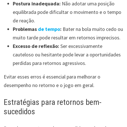
Postura inadequada:
Não adotar uma posição
equilibrada pode dificultar o movimento e o tempo
de reação.
Problemas
de tempo
:
Bater na bola muito cedo ou
muito tarde pode resultar em retornos imprecisos.
Excesso de reflexão:
Ser excessivamente
cauteloso ou hesitante pode levar a oportunidades
perdidas para retornos agressivos.
Evitar esses erros é essencial para melhorar o
desempenho no retorno e o jogo em geral.
Estratégias para retornos bem-
sucedidos