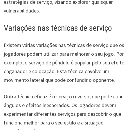
estratégias de serviço, visando explorar quaisquer
vulnerabilidades.
Variações nas técnicas de serviço
Existem várias variações nas técnicas de serviço que os
jogadores podem utilizar para melhorar o seu jogo. Por
exemplo, o serviço de pêndulo é popular pelo seu efeito
enganador e colocação. Esta técnica envolve um
movimento lateral que pode confundir o oponente.
Outra técnica eficaz é o serviço reverso, que pode criar
ângulos e efeitos inesperados. Os jogadores devem
experimentar diferentes serviços para descobrir o que
funciona melhor para o seu estilo e a situação