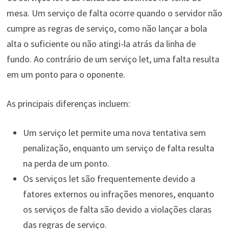
mesa. Um serviço de falta ocorre quando o servidor não
cumpre as regras de serviço, como não lançar a bola
alta o suficiente ou não atingi-la atrás da linha de
fundo. Ao contrário de um serviço let, uma falta resulta
em um ponto para o oponente.
As principais diferenças incluem:
Um serviço let permite uma nova tentativa sem
penalização, enquanto um serviço de falta resulta
na perda de um ponto.
Os serviços let são frequentemente devido a
fatores externos ou infrações menores, enquanto
os serviços de falta são devido a violações claras
das regras de serviço.