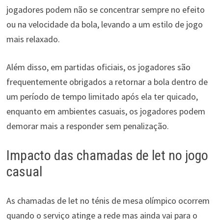
jogadores podem não se concentrar sempre no efeito
ou na velocidade da bola, levando a um estilo de jogo
mais relaxado.
Além disso, em partidas oficiais, os jogadores são
frequentemente obrigados a retornar a bola dentro de
um período de tempo limitado após ela ter quicado,
enquanto em ambientes casuais, os jogadores podem
demorar mais a responder sem penalização.
Impacto das chamadas de let no jogo
casual
As chamadas de let no ténis de mesa olímpico ocorrem
quando o serviço atinge a rede mas ainda vai para o