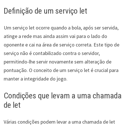
Definição de um serviço let
Um serviço let ocorre quando a bola, após ser servida,
atinge a rede mas ainda assim vai para o lado do
oponente e cai na área de serviço correta. Este tipo de
serviço não é contabilizado contra o servidor,
permitindo-lhe servir novamente sem alteração de
pontuação. O conceito de um serviço let é crucial para
manter a integridade do jogo.
Condições que levam a uma chamada
de let
Várias condições podem levar a uma chamada de let