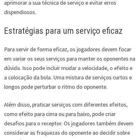
aprimorar a sua técnica de serviço e evitar erros
dispendiosos.
Estratégias para um serviço eficaz
Para servir de forma eficaz, os jogadores devem focar
em variar os seus serviços para manter os oponentes na
dúvida. Isso pode incluir mudar a velocidade, o efeito e
a colocação da bola. Uma mistura de serviços curtos e
longos pode perturbar o ritmo do oponente.
Além disso, praticar serviços com diferentes efeitos,
como efeito para cima ou para baixo, pode criar
desafios para o receptor. Os jogadores também devem
considerar as fraquezas do oponente ao decidir sobre